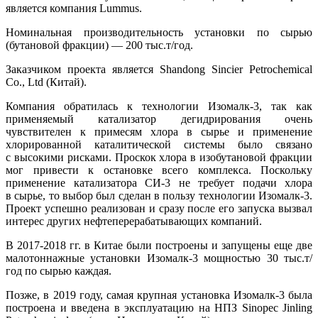
является компания Lummus.
Номинальная производительность установки по сырью
(бутановой фракции) — 200 тыс.т/год.
Заказчиком проекта является Shandong Sincier Petrochemical
Сo., Ltd (Китай).
Компания обратилась к технологии Изомалк-3, так как
применяемый катализатор дегидрирования очень
чувствителен к примесям хлора в сырье и применение
хлорированной каталитической системы было связано
с высокими рисками. Проскок хлора в изобутановой фракции
мог привести к остановке всего комплекса. Поскольку
применение катализатора СИ-3 не требует подачи хлора
в сырье, то выбор был сделан в пользу технологии Изомалк-3.
Проект успешно реализован и сразу после его запуска вызвал
интерес других нефтеперерабатывающих компаний.
В 2017-2018 гг. в Китае были построены и запущены еще две
малотоннажные установки Изомалк-3 мощностью 30 тыс.т/
год по сырью каждая.
Позже, в 2019 году, самая крупная установка Изомалк-3 была
построена и введена в эксплуатацию на НПЗ Sinopec Jinling