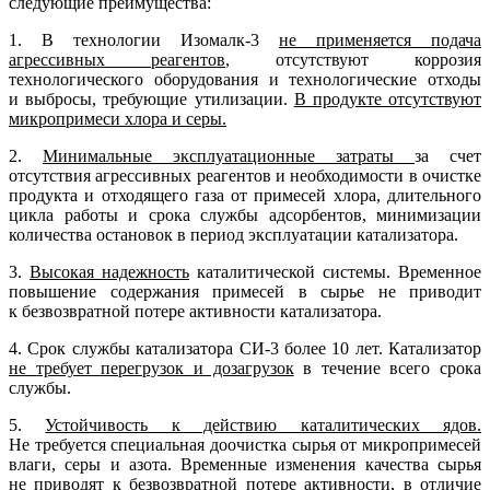
следующие преимущества:
1. В технологии Изомалк-3
не применяется подача
агрессивных реагентов
, отсутствуют коррозия
технологического оборудования и технологические отходы
и выбросы, требующие утилизации.
В продукте отсутствуют
микропримеси хлора и серы.
2.
Минимальные эксплуатационные затраты
за счет
отсутствия агрессивных реагентов и необходимости в очистке
продукта и отходящего газа от примесей хлора, длительного
цикла работы и срока службы адсорбентов, минимизации
количества остановок в период эксплуатации катализатора.
3.
Высокая надежность
каталитической системы. Временное
повышение содержания примесей в сырье не приводит
к безвозвратной потере активности катализатора.
4. Срок службы катализатора СИ-3 более 10 лет. Катализатор
не требует перегрузок и дозагрузок
в течение всего срока
службы.
5.
Устойчивость к действию каталитических ядов.
Не требуется специальная доочистка сырья от микропримесей
влаги, серы и азота. Временные изменения качества сырья
не приводят к безвозвратной потере активности, в отличие