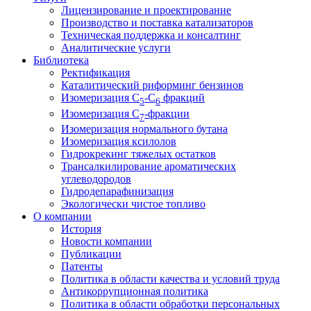
Лицензирование и проектирование
Производство и поставка катализаторов
Техническая поддержка и консалтинг
Аналитические услуги
Библиотека
Ректификация
Каталитический риформинг бензинов
Изомеризация C
-C
фракций
5
6
Изомеризация C
-фракции
7
Изомеризация нормального бутана
Изомеризация ксилолов
Гидрокрекинг тяжелых остатков
Трансалкилирование ароматических
углеводородов
Гидродепарафинизация
Экологически чистое топливо
О компании
История
Новости компании
Публикации
Патенты
Политика в области качества и условий труда
Антикоррупционная политика
Политика в области обработки персональных