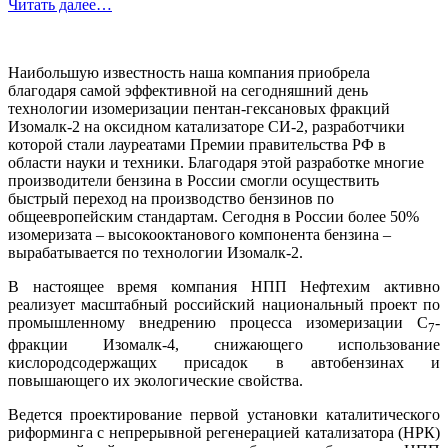
Читать далее…
Наибольшую известность наша компания приобрела
благодаря самой эффективной на сегодняшний день
технологии изомеризации пентан-гексановых фракций
Изомалк-2 на оксидном катализаторе СИ-2, разработчики
которой стали лауреатами Премии правительства РФ в
области науки и техники. Благодаря этой разработке многие
производители бензина в России смогли осуществить
быстрый переход на производство бензинов по
общеевропейским стандартам. Сегодня в России более 50%
изомеризата – высокооктанового компонента бензина –
вырабатывается по технологии Изомалк-2.
В настоящее время компания НПП Нефтехим активно
реализует масштабный российский национальный проект по
промышленному внедрению процесса изомеризации С
-
7
фракции Изомалк-4, снижающего использование
кислородсодержащих присадок в автобензинах и
повышающего их экологические свойства.
Ведется проектирование первой установки каталитического
риформинга с непрерывной регенерацией катализатора (НРК)