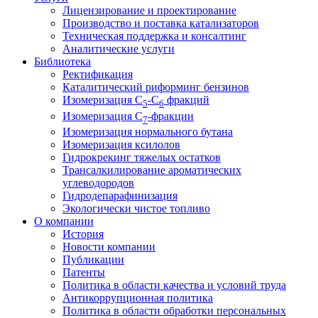
Лицензирование и проектирование
Производство и поставка катализаторов
Техническая поддержка и консалтинг
Аналитические услуги
Библиотека
Ректификация
Каталитический риформинг бензинов
Изомеризация C
-C
фракций
5
6
Изомеризация C
-фракции
7
Изомеризация нормального бутана
Изомеризация ксилолов
Гидрокрекинг тяжелых остатков
Трансалкилирование ароматических
углеводородов
Гидродепарафинизация
Экологически чистое топливо
О компании
История
Новости компании
Публикации
Патенты
Политика в области качества и условий труда
Антикоррупционная политика
Политика в области обработки персональных