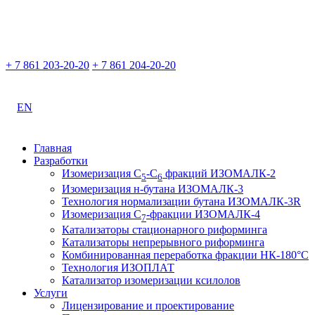
+ 7 861 203-20-20
+ 7 861 204-20-20
EN
Главная
Разработки
Изомеризация С
-С
фракций ИЗОМАЛК-2
5
6
Изомеризация н-бутана ИЗОМАЛК-3
Технология нормализации бутана ИЗОМАЛК-3R
Изомеризация С
-фракции ИЗОМАЛК-4
7
Катализаторы стационарного риформинга
Катализаторы непрерывного риформинга
Комбинированная переработка фракции НК-180°С
Технология ИЗОПЛАТ
Катализатор изомеризации ксилолов
Услуги
Лицензирование и проектирование