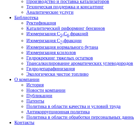
Производство и поставка катализаторов
Техническая поддержка и консалтинг
Аналитические услуги
Библиотека
Ректификация
Каталитический риформинг бензинов
Изомеризация C
-C
фракций
5
6
Изомеризация C
-фракции
7
Изомеризация нормального бутана
Изомеризация ксилолов
Гидрокрекинг тяжелых остатков
Трансалкилирование ароматических углеводородов
Гидродепарафинизация
Экологически чистое топливо
О компании
История
Новости компании
Публикации
Патенты
Политика в области качества и условий труда
Антикоррупционная политика
Политика в области обработки персональных данн
Контакты